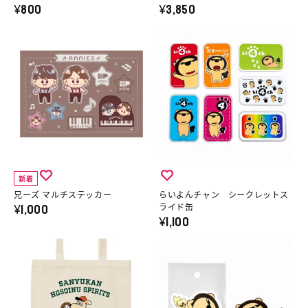
細
シ
ラ
ニ
¥800
¥3,850
へ
ャ
オ
メ
兄
ら
ツ
モ
T
ー
い
の
テ
シ
ズ
よ
詳
レ
ャ
マ
ん
細
ビ
ツ
ル
チ
へ
サ
／
チ
ャ
ム
魔
ス
ン
ネ
法
テ
シ
イ
少
新着
ッ
ー
ル
女
兄ーズ マルチステッカー
らいよんチャン シークレットス
¥1,000
カ
ク
ライド缶
ス
マ
¥1,100
ー
レ
テ
ジ
の
ッ
三
ら
ッ
カ
詳
ト
遊
い
カ
ル
細
ス
間
よ
ー
デ
へ
ラ
の
ん