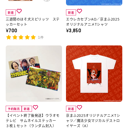
犬
ン
ス
AO
新着
新着
ピ
／
三遊間のほそ犬スピリッツ ステ
エウレカセブンAO／京まふ2025
リ
京
ッカーセット
オリジナルアニメTシャツ
¥700
¥3,850
ッ
ま
1件
ツ
ふ
ス
2025
【イ
京
テ
オ
ベ
ま
ッ
リ
ン
ふ
カ
ジ
ト
2025
ー
ナ
終
オ
セ
ル
了
リ
ッ
ア
後
ジ
ト
ニ
発
ナ
予約販売
新着
新着
の
メ
送】
ル
【イベント終了後発送】ウラオモ
京まふ2025オリジナルアニメTシ
詳
T
ウ
ア
テレビ サムネイルステッカー
ャツ／魔法少女マジカルデストロ
３枚１セット（ランダム封入）
イヤーズ（A）