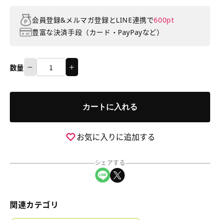
会員登録&メルマガ登録とLINE連携で
600pt
豊富な決済手段（カード・PayPayなど）
数量
小
小
数
籔
籔
量
千
千
カートに入れる
豊
豊
✕
✕
笑
笑
お気に入りに追加する
い
い
飯
飯
シェアする
ラ
ラ
LINEでシェア
Xでシェア
ジ
ジ
オ
オ
「土
「土
関連カテゴリ
020」
020」