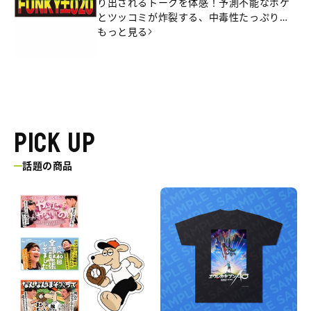
り出されるトークを体感！予測不能なボケ
とツッコミが炸裂する、中毒性たっぷりの
ひとときを。月曜よる8時～月一放送中。
もっと見る
PICK UP
話題の商品
三
エ
遊
ウ
間
レ
の
カ
ほ
セ
そ
ブ