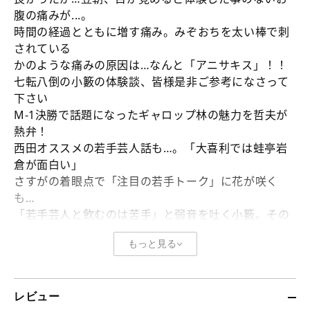
因
因
腹の痛みが...。
は
は
時間の経過とともに増す痛み。みぞおちを太い棒で刺
ま
ま
されている
さ
さ
かのような痛みの原因は…なんと「アニサキス」！！
か
か
七転八倒の小籔の体験談、皆様是非ご参考になさって
の
の
下さい
ー！？
ー！？
M-1決勝で話題になったギャロップ林の魅力を哲夫が
の
の
熱弁！
数
数
西田オススメの若手芸人話も…。「大喜利では蛙亭岩
量
量
倉が面白い」
を
を
さすがの着眼点で「注目の若手トーク」に花が咲く
減
増
も…
ら
や
「若手芸人と飲むのは苦手」と弱音を吐く小籔。その
す
す
理由はー。
もっと見る
今回も3人のトークがぎゅっと楽しめる１時間半です！
＿＿＿＿＿＿＿＿＿＿＿＿＿＿＿＿＿＿＿＿＿＿＿＿
＿
レビュー