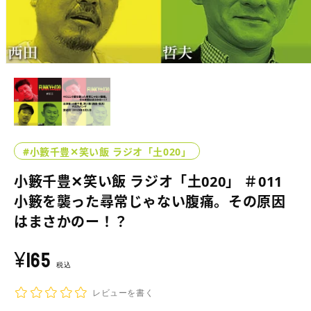
モ
ー
ダ
ル
で
メ
デ
#小籔千豊✕笑い飯 ラジオ「土020」
ィ
ア
小籔千豊✕笑い飯 ラジオ「土020」 ＃011
(1)
を
小籔を襲った尋常じゃない腹痛。その原因
開
く
はまさかのー！？
¥165
通
常
税込
価
レビューを書く
格