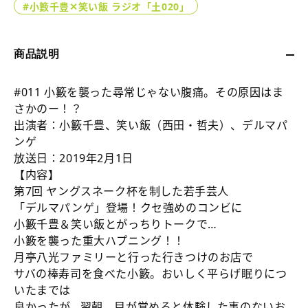
＃
＃
#小籔千豊✕笑い飯 ラジオ「土020」
011
011
小
小
籔
籔
商品説明
を
を
襲
襲
#011 小籔を襲った尋常じゃない腹痛。その原因はま
っ
っ
さかのー！？
た
た
出演者：小籔千豊、笑い飯（西田・哲夫）、デルマパ
尋
尋
ンゲ
常
常
放送日：2019年2月1日
じ
じ
【内容】
ゃ
ゃ
第7回 ヤングスネーク杯を制した若手芸人
な
な
「デルマパンゲ」登場！クセ強めのコンビに
い
い
小籔千豊＆笑い飯とがっちりトークで…
腹
腹
小籔を襲った重大ハプニング！！
痛。
痛。
月亭八光ファミリーと行った行きつけのお店で
そ
そ
サバの棒寿司を食べた小籔。おいしく平らげ眠りにつ
の
の
いたまでは
原
原
良かったが…翌朝、目が覚めると体験した事のないお