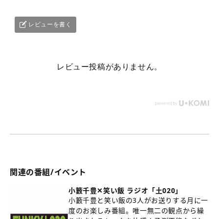
本商品は音声ファイル（mp3形式）です。
スマートフォンやパソコンにダウンロードしてお楽し
みください。
レビューを書く
ご利用の端末がmp3ファイルのダウンロードおよび再
生に対応しているかをご確認のうえ、ご購入くださ
い。
レビュー投稿がありません。
ご不明な点がございましたら 「
よくある質問
」をご確
認ください。
※本音声ファイルのYouTubeやSNS等、インターネッ
ト上への無断転載・共有は固く禁じます。
関連の番組/イベント
小籔千豊✕笑い飯 ラジオ「土020」
小籔千豊と笑い飯の3人がお送りする月に一
度のお楽しみ番組。唯一無二の観点から繰