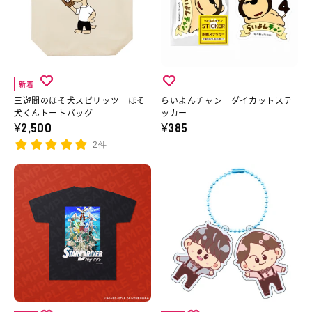
３
ス
イ
ほ
チ
枚
ト
ド
そ
ャ
１
ロ
缶
犬
ン
セ
イ
の
ス
ダ
ッ
ヤ
新着
詳
ピ
イ
ト
ー
三遊間のほそ犬スピリッツ ほそ
らいよんチャン ダイカットステ
細
リ
カ
犬くんトートバッグ
ッカー
（ラ
ズ
¥2,500
¥385
へ
ッ
ッ
ン
（A）
2件
ツ
ト
ダ
の
ほ
ス
京
兄
ム
詳
そ
テ
ま
ー
封
細
犬
ッ
ふ
ズ
入）
へ
く
カ
2025
ツ
の
ん
ー
オ
イ
詳
ト
の
リ
ン
細
ー
詳
ジ
ア
へ
ト
細
ナ
ク