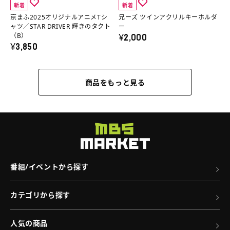
新着
新着
バ
へ
ル
リ
京まふ2025オリジナルアニメTシ
兄ーズ ツインアクリルキーホルダ
ッ
ア
ル
ャツ／STAR DRIVER 輝きのタクト
ー
¥2,000
（B）
グ
ニ
キ
¥3,850
の
メ
ー
詳
T
ホ
商品をもっと見る
細
シ
ル
へ
ャ
ダ
ツ
ー
／
の
STAR
詳
DRIVER
細
番組/イベントから探す
輝
へ
き
カテゴリから探す
の
タ
人気の商品
ク