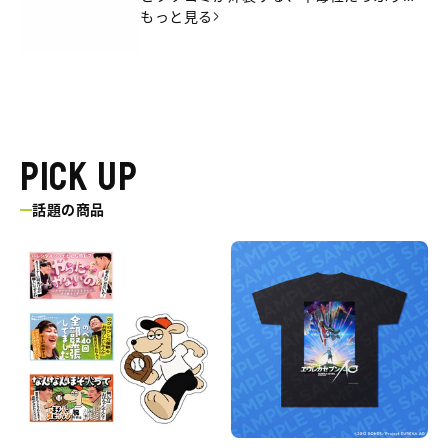
ひとときを。月曜よる8時～月一放送中。
もっと見る
PICK UP
話題の商品
三
エ
遊
ウ
間
レ
の
カ
ほ
セ
そ
ブ
犬
ン