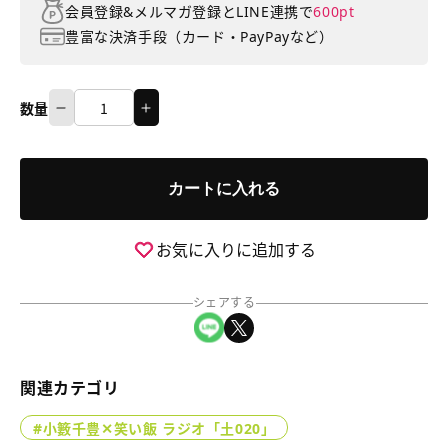
会員登録&メルマガ登録とLINE連携で
600pt
豊富な決済手段（カード・PayPayなど）
数量
小
小
数
籔
籔
量
千
千
カートに入れる
豊
豊
✕
✕
笑
笑
お気に入りに追加する
い
い
飯
飯
シェアする
ラ
ラ
LINEでシェア
Xでシェア
ジ
ジ
オ
オ
「土
「土
関連カテゴリ
020」
020」
＃
＃
#小籔千豊✕笑い飯 ラジオ「土020」