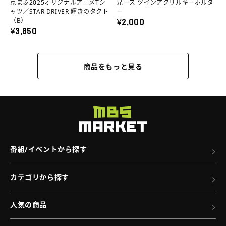
京まふ2025オリジナルアニメTシ
兄ーズ ツインアクリルキーホルダ
ッ
ア
ル
ャツ／STAR DRIVER 輝きのタクト
ー
¥2,000
（B）
グ
ニ
キ
¥3,850
の
メ
ー
詳
T
ホ
商品をもっと見る
細
シ
ル
へ
ャ
ダ
ツ
ー
／
の
STAR
詳
DRIVER
細
番組/イベントから探す
輝
へ
き
カテゴリから探す
の
タ
人気の商品
ク
ト