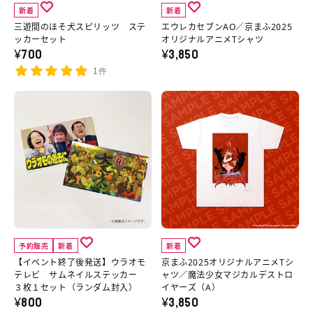
ス
AO
新着
新着
ピ
／
三遊間のほそ犬スピリッツ ステ
エウレカセブンAO／京まふ2025
リ
京
ッカーセット
オリジナルアニメTシャツ
¥700
¥3,850
ッ
ま
1件
ツ
ふ
ス
2025
【イ
京
テ
オ
ベ
ま
ッ
リ
ン
ふ
カ
ジ
ト
2025
ー
ナ
終
オ
セ
ル
了
リ
ッ
ア
後
ジ
ト
ニ
発
ナ
予約販売
新着
新着
の
メ
送】
ル
【イベント終了後発送】ウラオモ
京まふ2025オリジナルアニメTシ
詳
T
ウ
ア
テレビ サムネイルステッカー
ャツ／魔法少女マジカルデストロ
３枚１セット（ランダム封入）
イヤーズ（A）
細
シ
ラ
ニ
¥800
¥3,850