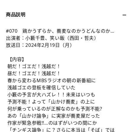
070
070
鶏
鶏
か
か
商品説明
う
う
ず
ず
#070 鶏かうずらか、蕎麦なのかうどんなのか…
ら
ら
出演者：小籔千豊、笑い飯（西田・哲夫）
か、
か、
放送日：2024年2月19日（月）
蕎
蕎
麦
麦
【内容】
な
な
朝だ！ゴエだ！浅越だ！
の
の
昼だ！ゴエだ！浅越だ！
か
か
春から変わるMBSラジオの朝の新番組に
う
う
浅越ゴエの登板を確信していた
ど
ど
小籔の予言が大ハズレ！！未来はいつも
ん
ん
予測不能！よって「山かけ蕎麦」の上に
な
な
何が乗っているのが正解なのかも予測不能?
の
の
あの「山かけ論争」に実家が蕎麦屋だった
か
か
作家が緊急参戦!!…のはずがいつの間にか
の
の
「チンギス論争」に？さらに本当は「そば」では