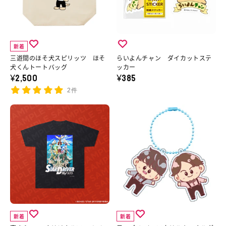
枚
ト
ド
そ
ャ
１
ロ
缶
犬
ン
セ
イ
の
ス
ダ
ッ
ヤ
新着
詳
ピ
イ
ト
ー
三遊間のほそ犬スピリッツ ほそ
らいよんチャン ダイカットステ
細
リ
カ
犬くんトートバッグ
ッカー
（ラ
ズ
¥2,500
¥385
へ
ッ
ッ
ン
（A）
2件
ツ
ト
ダ
の
ほ
ス
京
兄
ム
詳
そ
テ
ま
ー
封
細
犬
ッ
ふ
ズ
入）
へ
く
カ
2025
ツ
の
ん
ー
オ
イ
詳
ト
の
リ
ン
細
ー
詳
ジ
ア
へ
ト
細
ナ
ク
新着
新着
バ
へ
ル
リ