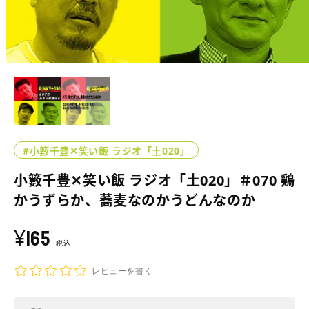
モ
ー
ダ
ル
で
メ
デ
#小籔千豊✕笑い飯 ラジオ「土020」
ィ
ア
小籔千豊✕笑い飯 ラジオ「土020」＃070 鶏
(1)
を
かうずらか、蕎麦なのかうどんなのか
開
く
¥165
通
常
税込
価
レビューを書く
格