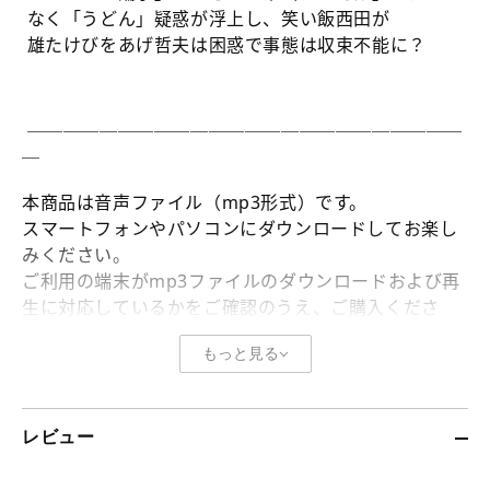
数
数
なく「うどん」疑惑が浮上し、笑い飯西田が
量
量
雄たけびをあげ哲夫は困惑で事態は収束不能に？
を
を
減
増
ら
や
＿＿＿＿＿＿＿＿＿＿＿＿＿＿＿＿＿＿＿＿＿＿＿＿
す
す
＿
本商品は音声ファイル（mp3形式）です。
スマートフォンやパソコンにダウンロードしてお楽し
みください。
ご利用の端末がmp3ファイルのダウンロードおよび再
生に対応しているかをご確認のうえ、ご購入くださ
い。
もっと見る
ご不明な点がございましたら 「
よくある質問
」をご確
認ください。
レビュー
※本音声ファイルのYouTubeやSNS等、インターネッ