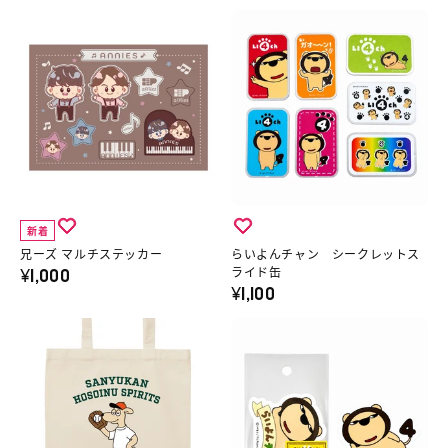
へ
ャ
オ
メ
兄
ら
ツ
モ
T
ー
い
の
テ
シ
ズ
よ
詳
レ
ャ
マ
ん
細
ビ
ツ
ル
チ
へ
サ
／
チ
ャ
ム
魔
ス
ン
ネ
法
テ
シ
イ
少
新着
ッ
ー
ル
女
兄ーズ マルチステッカー
らいよんチャン シークレットス
¥1,000
カ
ク
ライド缶
ス
マ
¥1,100
ー
レ
テ
ジ
の
ッ
三
ら
ッ
カ
詳
ト
遊
い
カ
ル
細
ス
間
よ
ー
デ
へ
ラ
の
ん
３
ス
イ
ほ
チ