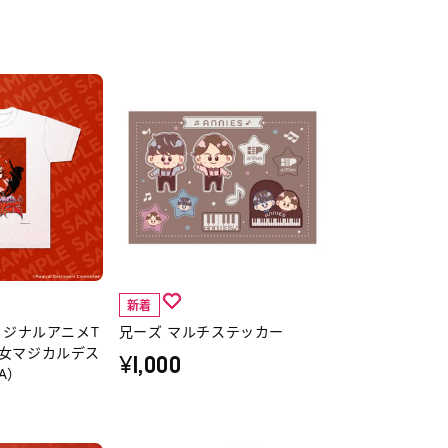
兄
ー
ズ
マ
ル
チ
ス
テ
新着
ッ
リジナルアニメT
兄ーズ マルチステッカー
カ
女マジカルデス
¥1,000
ー
A）
の
詳