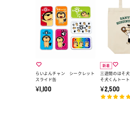
テ
オ
ら
三
ッ
リ
い
遊
カ
ジ
よ
間
ー
ナ
ん
の
セ
ル
チ
ほ
ッ
ア
ャ
そ
ト
ニ
ン
犬
の
メ
シ
ス
詳
T
新着
ー
ピ
らいよんチャン シークレット
三遊間のほそ犬
細
シ
ク
リ
スライド缶
そ犬くんトート
へ
ャ
レ
ッ
¥1,100
¥2,500
ツ
ッ
ツ
の
ト
ほ
詳
ス
そ
細
ラ
犬
へ
イ
く