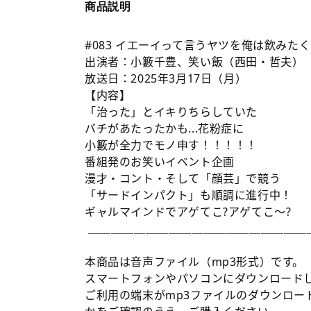
開
商品説明
く
#083 イエーイって言うヤツを俺は飲みた
出演者：小籔千豊、笑い飯（西田・哲夫）
放送日：2025年3月17日（月）
【内容】
「治った」とイキりちらしていた
バチがあたったかも...花粉症に
小籔が全力でモノ申す！！！！！
番組発のお笑いイベント企画
漫才・コント・そして「顔芸」で競う
「サードインパクト」も順調に進行中！
ギャルマインドでアゲてこ?アゲてこ～?
＿＿＿＿＿＿＿＿＿＿＿＿＿＿＿＿＿＿＿
本商品は音声ファイル（mp3形式）です。
スマートフォンやパソコンにダウンロード
ご利用の端末がmp3ファイルのダウンロー