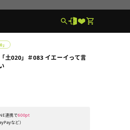
0」
土020」＃083 イエーイって言
い
NE連携で
600pt
yPayなど）