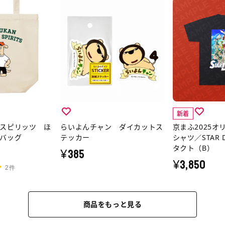
テ
シ
ら
京
レ
ャ
い
ま
ビ
ツ
よ
ふ
サ
／
ん
2025
ム
魔
チ
オ
ネ
法
ャ
リ
イ
少
ン
ジ
ル
女
ダ
ナ
ス
マ
新着
イ
ル
スピリッツ ほ
らいよんチャン ダイカットス
京まふ2025オ
テ
ジ
カ
ア
バッグ
テッカー
シャツ／STAR 
ッ
カ
ッ
ニ
タクト（B）
¥385
カ
ル
ト
メ
¥3,850
2件
ー
デ
ス
T
３
ス
テ
シ
枚
ト
ッ
ャ
商品をもっと見る
１
ロ
カ
ツ