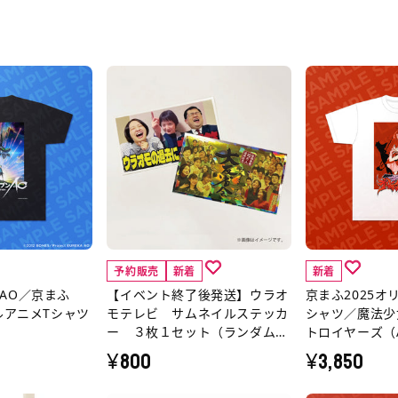
【イ
京
ベ
ま
ン
ふ
ト
2025
終
オ
了
リ
後
ジ
発
ナ
予約販売
新着
新着
送】
ル
AO／京まふ
【イベント終了後発送】ウラオ
京まふ2025オ
ウ
ア
ルアニメTシャツ
モテレビ サムネイルステッカ
シャツ／魔法少
ラ
ニ
ー ３枚１セット（ランダム封
トロイヤーズ（
オ
メ
入）
¥800
¥3,850
モ
T