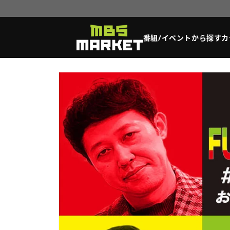
コンテ
ンツに
進む
番組/イベントから探す
カ
商品情
報にス
キップ