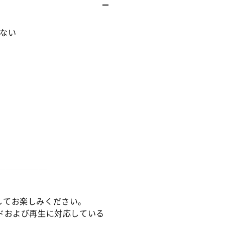
ー
ー
イ
イ
っ
っ
くない
て
て
言
言
う
う
ヤ
ヤ
ツ
ツ
を
を
俺
俺
は
は
飲
飲
み
み
た
た
＿＿＿＿＿＿
く
く
な
な
い
い
してお楽しみください。
の
の
ドおよび再生に対応している
数
数