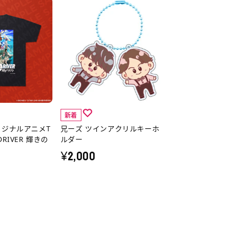
細
兄
へ
ー
ズ
ツ
イ
ン
ア
ク
新着
リ
リジナルアニメT
兄ーズ ツインアクリルキーホ
ル
DRIVER 輝きの
ルダー
キ
¥2,000
ー
ホ
ル
ダ
ー