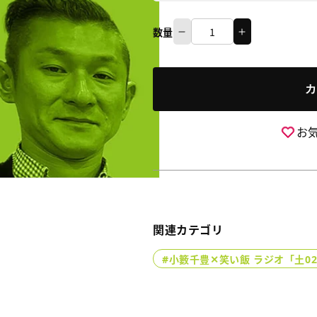
数量
小
小
数
籔
籔
量
千
千
カ
豊
豊
✕
✕
笑
笑
お
い
い
飯
飯
ラ
ラ
ジ
ジ
オ
オ
「土
「土
関連カテゴリ
020」
020」
＃
＃
#小籔千豊✕笑い飯 ラジオ「土02
083
083
イ
イ
エ
エ