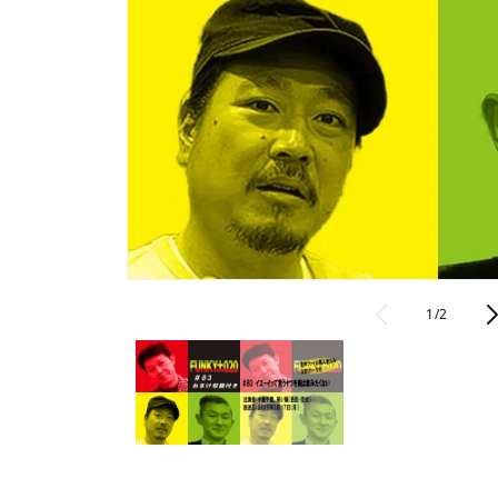
モ
ー
の
1
/
2
ダ
ル
で
メ
デ
ィ
ア
(1)
を