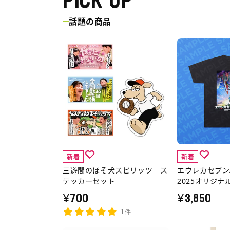
PICK UP
話題の商品
三
エ
遊
ウ
間
レ
の
カ
ほ
セ
そ
ブ
犬
ン
ス
AO
新着
新着
ピ
／
三遊間のほそ犬スピリッツ ス
エウレカセブン
リ
京
テッカーセット
2025オリジナ
ッ
ま
¥700
¥3,850
ツ
ふ
1件
ス
2025