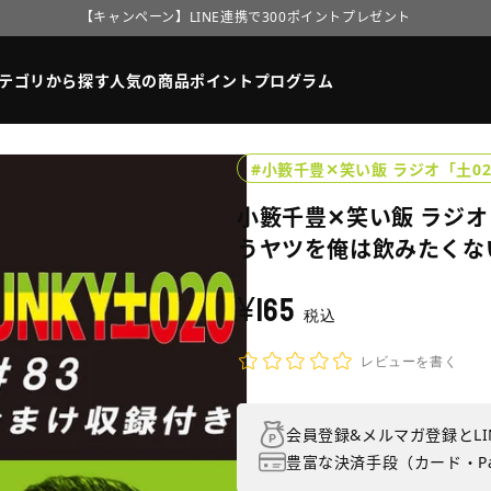
【キャンペーン】LINE連携で300ポイントプレゼント
MBS MARKETオープンのお知らせ
テゴリから探す
人気の商品
ポイントプログラム
【キャンペーン】LINE連携で300ポイントプレゼント
MBS MARKETオープンのお知らせ
#小籔千豊✕笑い飯 ラジオ「土02
小籔千豊✕笑い飯 ラジオ「
うヤツを俺は飲みたくな
¥165
通
税込
常
価
レビューを書く
格
会員登録&メルマガ登録とLI
豊富な決済手段（カード・Pa