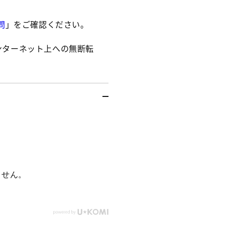
量
量
を
を
問
」をご確認ください。
減
増
ら
や
インターネット上への無断転
す
す
ません。