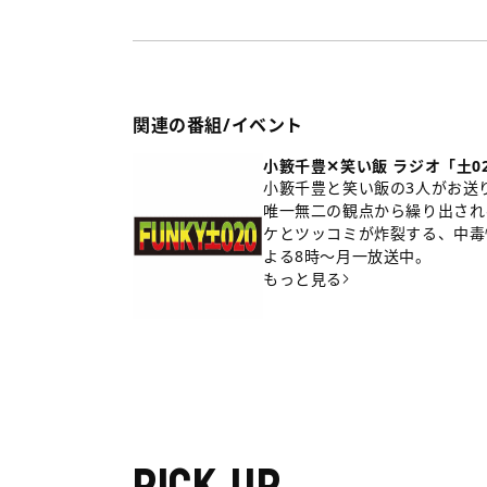
関連の番組/イベント
小籔千豊✕笑い飯 ラジオ「土0
小籔千豊と笑い飯の3人がお送
唯一無二の観点から繰り出され
ケとツッコミが炸裂する、中毒
よる8時～月一放送中。
もっと見る