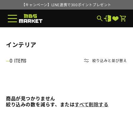
コンテ
【キャンペーン】LINE連携で300ポイントプレゼント
ンツに
進む
MBS MARKETオープンのお知らせ
【キャンペーン】LINE連携で300ポイントプレゼント
MBS MARKETオープンのお知らせ
コ
インテリア
レ
0 items
ク
絞り込みと並び替え
シ
ョ
ン
:
商品が見つかりません
絞り込みの数を減らす、または
すべて削除する