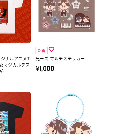
ズ
マ
ル
チ
ス
テ
新着
ッ
リジナルアニメT
兄ーズ マルチステッカー
カ
女マジカルデス
¥1,000
ー
A）
の
詳
細
兄
へ
ー
ズ
ツ
イ