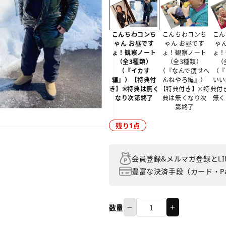
こんちわコンち
こんちわコンち
こん
ゃん お昼です
ゃん お昼です
ゃ
ょ！観察ノート
ょ！観察ノート
ょ！
（全3種類）
（全3種類）
（
（『イカす
（『なんで痩せへ
（『
編』）【特典付
んねやろ編』）
いい
き】※特典は無く
【特典付き】※特
典付
なり次第終了
典は無くなり次
無く
第終了
1
残り
点
会員登録&メルマガ登録とLI
豊富な決済手段（カード・Pa
数量
こ
こ
数
ん
ん