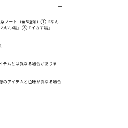
な
り
次
観察ノート（全3種類）①『なん
第
かわいい編』③『イカす編』
終
了
類
の
詳
イテムとは異なる場合がありま
細
へ
際のアイテムと色味が異なる場合