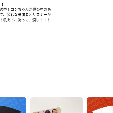
ょ！
～放送中！コンちゃんが世の中のあ
て、多彩な出演者とリスナーが
！吼えて、笑って、涙して！！…
【イ
京
ベ
ま