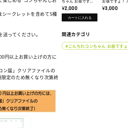
で楽しめる“コンちゃんしお
3
3
ち
ン
ちゃん お昼です
お昼ですょ！ 
ょ！【特典付き】※
¥2,000
スキーTシャツ
¥3,000
種
種
わ
ち
特典は無くなり次第
ワイト】【特
はシークレットを含めて5種
類）
類）
終了
き】※特典は
コ
ゃ
カートに入れる
（『イ
（『イ
り次第終了
ン
ん
カ
カ
ち
お
関連カテゴリ
を送ってください。
す
す
ゃ
昼
編』）
編』）
#こんちわコンちゃん お昼です
【特
【特
ん
で
典
典
00円以上お買い上げの方に
お
す
付
付
昼
ょ！
き】
き】
コン届」クリアファイルの
で
パ
※
※
量限定のため無くなり次第終
す
ン
特
特
ょ！
ス
典
典
は
は
【特
キ
無
無
典
ー
く
く
付
T
な
な
き】
シ
り
り