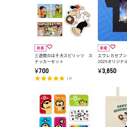
間
レ
の
カ
ほ
セ
そ
ブ
犬
ン
ス
AO
新着
新着
ピ
／
三遊間のほそ犬スピリッツ ス
エウレカセブン
リ
京
テッカーセット
2025オリジナ
ッ
ま
¥700
¥3,850
ツ
ふ
1件
ス
2025
テ
オ
ら
三
ッ
リ
い
遊
カ
ジ
よ
間
ー
ナ
ん
の
セ
ル
チ
ほ