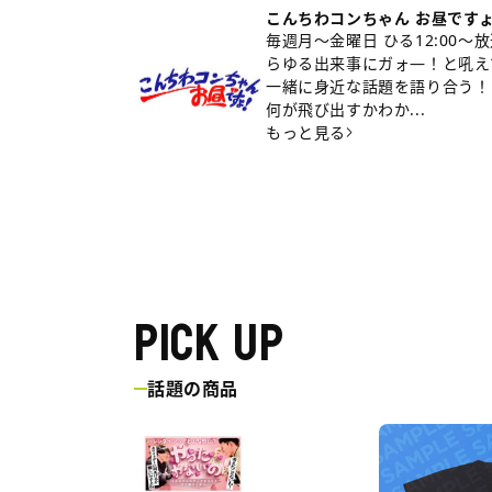
こんちわコンちゃん お昼です
毎週月～金曜日 ひる12:00
らゆる出来事にガォ―！と吼え
一緒に身近な話題を語り合う！
何が飛び出すかわか...
もっと見る
PICK UP
話題の商品
三
エ
遊
ウ