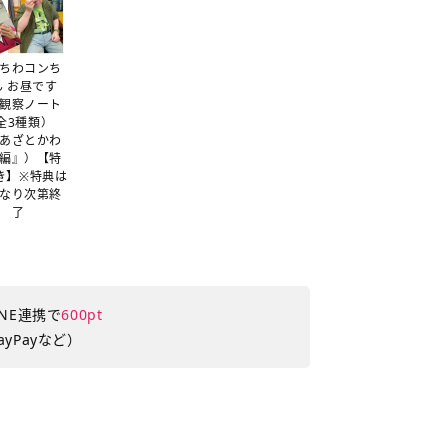
ちわコンち
ん お昼です
観察ノート
全3種類）
あざとかわ
編』）【特
き】※特典は
なり次第終
了
NE連携で
600pt
yPayなど）