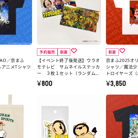
ン
ふ
ト
2025
終
オ
了
リ
後
ジ
発
ナ
予約販売
新着
新着
送】
ル
AO／京まふ
【イベント終了後発送】ウラオ
京まふ2025オ
ウ
ア
ルアニメTシャツ
モテレビ サムネイルステッカ
シャツ／魔法少
ラ
ニ
ー ３枚１セット（ランダム封
トロイヤーズ（
オ
メ
入）
¥800
¥3,850
モ
T
テ
シ
ら
京
レ
ャ
い
ま
ビ
ツ
よ
ふ
サ
／
ん
2025
ム
魔
チ
オ