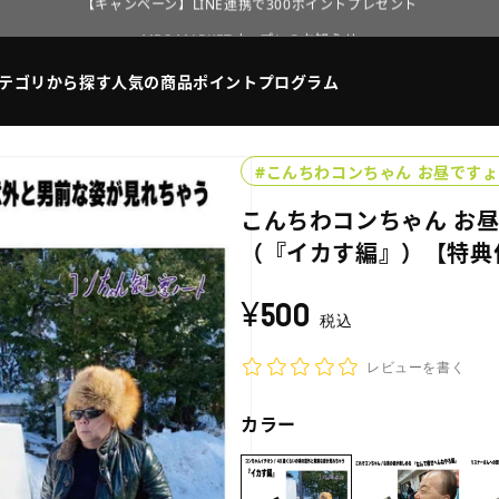
MBS MARKETオープンのお知らせ
【キャンペーン】LINE連携で300ポイントプレゼント
テゴリから探す
人気の商品
ポイントプログラム
MBS MARKETオープンのお知らせ
#こんちわコンちゃん お昼です
こんちわコンちゃん お
（『イカす編』）【特典
¥500
通
税込
常
価
レビューを書く
格
カラー