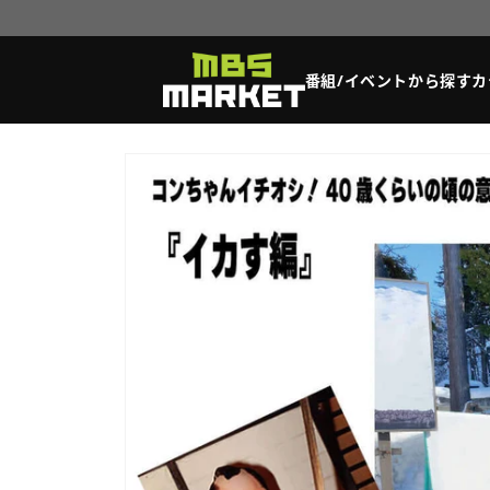
コンテ
ンツに
進む
番組/イベントから探す
カ
商品情
報にス
キップ