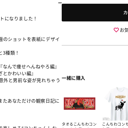
量
ち
ち
カ
わ
わ
ートになりました！
コ
コ
ン
ン
お
ち
ち
極のショットを表紙にデザイ
ゃ
ゃ
ん
ん
と3種類！
お
お
昼
昼
『なんで痩せへんねやろ編』
で
で
ざとかわいい編』
す
す
一緒に購入
意外と男前な姿が見れちゃう
ょ！
ょ！
観
観
タ
こ
察
察
オ
ん
またあなただけの観察日記に
ノ
ノ
る
ち
ー
ー
こ
わ
ト
ト
ん
コ
（全
（全
タオるこんちわコン
こんちわコン