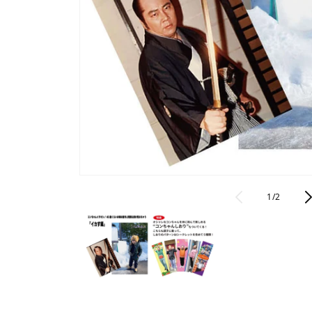
モ
ー
の
1
/
2
ダ
ル
で
メ
デ
ィ
ア
(1)
を