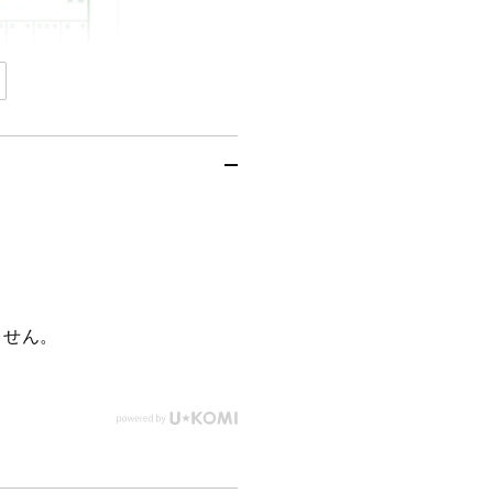
※
ャ
次
次
特
ツ
第
第
終
終
典
【ホ
了
了
は
ワ
の
の
無
イ
数
数
く
ト】
量
量
な
【特
を
を
り
典
減
増
ら
や
次
付
す
す
第
き】
終
※
ません。
了
特
の
典
詳
は
細
無
へ
く