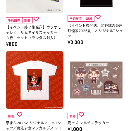
セ
ル
了
発
ッ
ア
後
送】
ト
ニ
発
北
予約販売
新着
予約販売
新着
の
メ
送】
野
【イベント後発送】北野誠の茶屋
【イベント終了後発送】ウラオモ
町怪談2026夏 オリジナルTシャ
詳
T
ウ
誠
テレビ サムネイルステッカー
ツ
３枚１セット（ランダム封入）
細
シ
¥3,300
ラ
の
¥800
へ
ャ
オ
茶
京
兄
ツ
モ
屋
ま
ー
の
テ
町
ふ
ズ
詳
レ
怪
2025
マ
細
ビ
談
オ
ル
へ
サ
2026
リ
チ
ム
夏
ジ
ス
ネ
オ
ナ
テ
イ
リ
新着
新着
ル
ッ
ル
ジ
京まふ2025オリジナルアニメTシ
兄ーズ マルチステッカー
¥1,000
ア
カ
ャツ／魔法少女マジカルデストロ