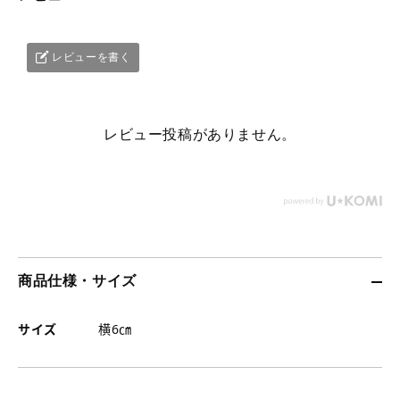
詳
詳
ー
キ
細
細
ン
ー
へ
レビューを書く
へ
の
チ
詳
ェ
細
ー
へ
ン
レビュー投稿がありません。
の
詳
細
へ
商品仕様・サイズ
サイズ
横6㎝