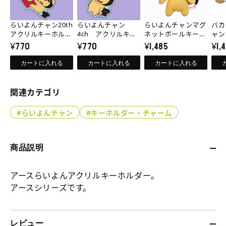
ん
ん
ん
ス
数
数
チ
チ
チ
ら
量
量
らいよんチャン20th
らいよんチャン
らいよんチャンマグ
バカ
ャ
ャ
ャ
い
アクリルキーホルダ
を
を
4ch アクリルキー
ネットボールキーチ
ャン
ー
¥770
ホルダー
¥770
ェーン
¥1,485
ール
¥1,
減
増
ン
ン
ン
よ
ら
や
20th
4ch
マ
ん
カートに入れる
カートに入れる
カートに入れる
す
す
ア
ア
グ
チ
ク
ク
ネ
ャ
関連カテゴリ
リ
リ
ッ
ン
#らいよんチャン
#キーホルダー・チャーム
ル
ル
ト
マ
キ
キ
ボ
グ
ー
ー
ー
ネ
商品説明
ホ
ホ
ル
ッ
ル
アースらいよんアクリルキーホルダー。
ル
キ
ト
アースシリーズです。
ダ
ダ
ー
ボ
ー
ー
チ
ー
の
の
ェ
ル
レビュー