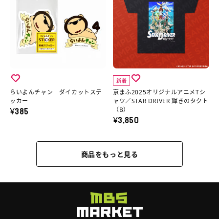
入）
ラ
犬
よ
ふ
ス
の
イ
く
ん
2025
ト
詳
ド
ん
チ
オ
ロ
細
缶
ト
ャ
リ
イ
へ
の
ー
ン
ジ
ヤ
詳
ト
ダ
ナ
ー
新着
細
バ
イ
ル
ズ
らいよんチャン ダイカットステ
京まふ2025オリジナルアニメTシ
へ
ッ
カ
ア
ッカー
ャツ／STAR DRIVER 輝きのタクト
（A）
¥385
（B）
グ
ッ
ニ
¥3,850
の
の
ト
メ
詳
詳
ス
T
細
商品をもっと見る
細
テ
シ
へ
へ
ッ
ャ
カ
ツ
ー
／
の
STAR