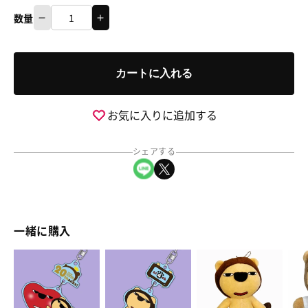
数量
ア
ア
数
ー
ー
量
ス
ス
カートに入れる
ら
ら
い
い
よ
よ
お気に入りに追加する
ん
ん
ア
ア
シェアする
ク
ク
LINEでシェア
Xでシェア
リ
リ
ル
ル
キ
キ
ー
ー
一緒に購入
ホ
ホ
ル
ル
ら
ら
ら
バ
ダ
ダ
い
い
い
カ
ー
ー
よ
よ
よ
ン
の
の