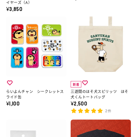
ス
ナ
イヤーズ（A）
ニ
ー
¥3,850
テ
ル
メ
の
ッ
T
ら
三
T
詳
カ
シ
い
遊
シ
細
ー
ャ
よ
間
ャ
へ
３
ツ
ん
の
ツ
枚
の
チ
ほ
／
１
詳
ャ
そ
魔
セ
細
ン
犬
法
ッ
へ
シ
ス
少
新着
ト
ー
ピ
女
らいよんチャン シークレットス
三遊間のほそ犬スピリッツ ほそ
（ラ
ク
リ
ライド缶
犬くんトートバッグ
マ
¥1,100
¥2,500
ン
レ
ッ
ジ
ダ
2件
ッ
ツ
カ
ム
ト
ほ
ら
京
ル
封
ス
そ
い
ま
デ