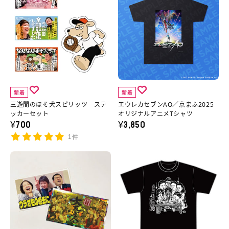
遊
ウ
間
レ
の
カ
ほ
セ
そ
ブ
犬
ン
ス
AO
新着
新着
ピ
／
三遊間のほそ犬スピリッツ ステ
エウレカセブンAO／京まふ2025
リ
京
ッカーセット
オリジナルアニメTシャツ
¥700
¥3,850
ッ
ま
1件
ツ
ふ
ス
2025
【イ
【イ
テ
オ
ベ
ベ
ッ
リ
ン
ン
カ
ジ
ト
ト
ー
ナ
終
後