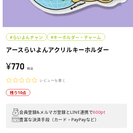
モ
ー
#らいよんチャン
#キーホルダー・チャーム
ダ
ル
アースらいよんアクリルキーホルダー
で
メ
¥770
通
デ
ィ
常
税込
ア
価
(1)
レビューを書く
を
格
開
10
残り
点
く
会員登録&メルマガ登録とLINE連携で
600pt
豊富な決済手段（カード・PayPayなど）