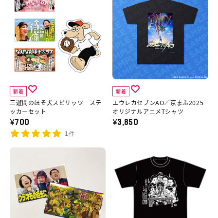
遊
ウ
間
レ
の
カ
ほ
セ
そ
ブ
犬
ン
ス
AO
新着
新着
ピ
／
三遊間のほそ犬スピリッツ ステ
エウレカセブンAO／京まふ2025
リ
京
ッカーセット
オリジナルアニメTシャツ
¥700
¥3,850
ッ
ま
1件
ツ
ふ
ス
2025
【イ
【イ
テ
オ
ベ
ベ
ッ
リ
ン
ン
カ
ジ
ト
ト
ー
ナ
終
後