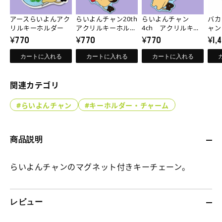
ら
ん
ん
ス
ェ
ェ
い
チ
チ
ら
ー
ー
アースらいよんアク
らいよんチャン20th
らいよんチャン
バカ
よ
ャ
ャ
い
リルキーホルダー
ン
ン
アクリルキーホルダ
4ch アクリルキー
ャン
¥770
ー
¥770
ホルダー
¥770
ール
¥1,
の
の
ん
ン
ン
よ
数
数
ア
20th
4ch
ん
カートに入れる
カートに入れる
カートに入れる
量
量
ク
ア
ア
チ
を
を
リ
ク
ク
ャ
関連カテゴリ
減
増
ル
リ
リ
ン
ら
や
#らいよんチャン
#キーホルダー・チャーム
キ
ル
ル
マ
す
す
ー
キ
キ
グ
ホ
ー
ー
ネ
商品説明
ル
ホ
ホ
ッ
ダ
らいよんチャンのマグネット付きキーチェーン。
ル
ル
ト
ー
ダ
ダ
ボ
の
ー
ー
ー
レビュー
詳
の
の
ル