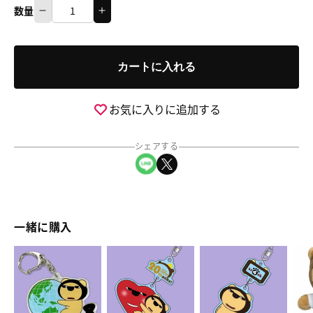
数量
ら
ら
数
い
い
量
よ
よ
カートに入れる
ん
ん
チ
チ
ャ
ャ
お気に入りに追加する
ン
ン
マ
マ
シェアする
グ
グ
LINEでシェア
Xでシェア
ネ
ネ
ッ
ッ
ト
ト
ボ
ボ
一緒に購入
ー
ー
ル
ル
ア
ら
ら
バ
キ
キ
ー
い
い
カ
ー
ー
ス
よ
よ
ン
チ
チ