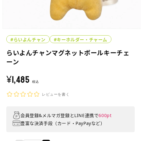
モ
ー
#らいよんチャン
#キーホルダー・チャーム
ダ
ル
らいよんチャンマグネットボールキーチェ
で
メ
ーン
デ
ィ
¥1,485
通
ア
常
税込
(1)
を
価
開
レビューを書く
格
く
会員登録&メルマガ登録とLINE連携で
600pt
豊富な決済手段（カード・PayPayなど）