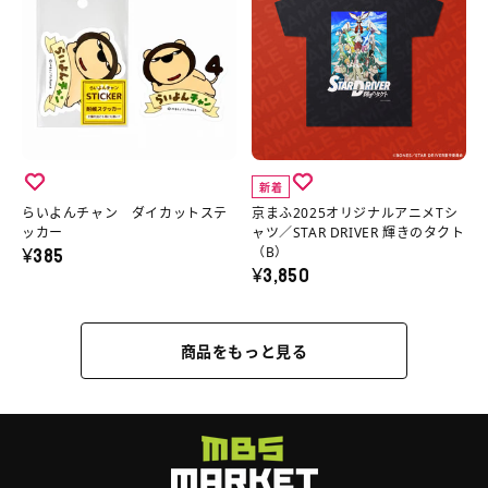
入）
ラ
犬
よ
ふ
ス
の
イ
く
ん
2025
ト
詳
ド
ん
チ
オ
ロ
細
缶
ト
ャ
リ
イ
へ
の
ー
ン
ジ
ヤ
詳
ト
ダ
ナ
ー
新着
細
バ
イ
ル
ズ
らいよんチャン ダイカットステ
京まふ2025オリジナルアニメTシ
へ
ッ
カ
ア
ッカー
ャツ／STAR DRIVER 輝きのタクト
（A）
¥385
（B）
グ
ッ
ニ
¥3,850
の
の
ト
メ
詳
詳
ス
T
細
商品をもっと見る
細
テ
シ
へ
へ
ッ
ャ
カ
ツ
ー
／
の
STAR