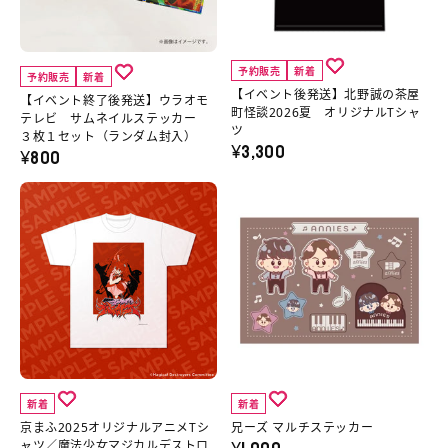
セ
ル
了
発
ッ
ア
後
送】
ト
ニ
発
北
予約販売
新着
予約販売
新着
の
メ
送】
野
【イベント後発送】北野誠の茶屋
【イベント終了後発送】ウラオモ
町怪談2026夏 オリジナルTシャ
詳
T
ウ
誠
テレビ サムネイルステッカー
ツ
３枚１セット（ランダム封入）
細
シ
¥3,300
ラ
の
¥800
へ
ャ
オ
茶
京
兄
ツ
モ
屋
ま
ー
の
テ
町
ふ
ズ
詳
レ
怪
2025
マ
細
ビ
談
オ
ル
へ
サ
2026
リ
チ
ム
夏
ジ
ス
ネ
オ
ナ
テ
イ
リ
新着
新着
ル
ッ
ル
ジ
京まふ2025オリジナルアニメTシ
兄ーズ マルチステッカー
ア
カ
ャツ／魔法少女マジカルデストロ