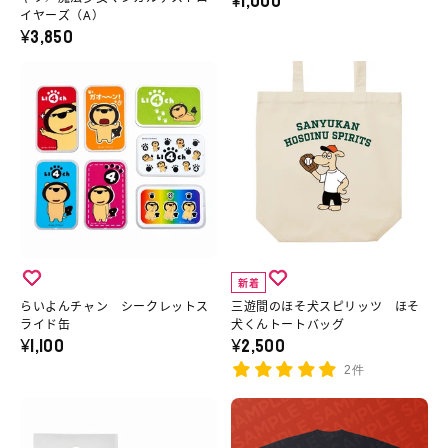
¥1,000
ス
ナ
イヤーズ（A）
ニ
ー
¥3,850
テ
ル
メ
の
ッ
T
ら
三
T
詳
カ
シ
い
遊
シ
細
ー
ャ
よ
間
ャ
へ
３
ツ
ん
の
ツ
枚
の
チ
ほ
／
１
詳
ャ
そ
魔
セ
細
ン
犬
法
ッ
へ
シ
ス
少
新着
ト
ー
ピ
女
らいよんチャン シークレットス
三遊間のほそ犬スピリッツ ほそ
（ラ
ク
リ
ライド缶
犬くんトートバッグ
マ
¥1,100
¥2,500
ン
レ
ッ
ジ
ダ
2件
ッ
ツ
カ
ム
ト
ほ
ら
京
ル
封
ス
そ
い
ま
デ