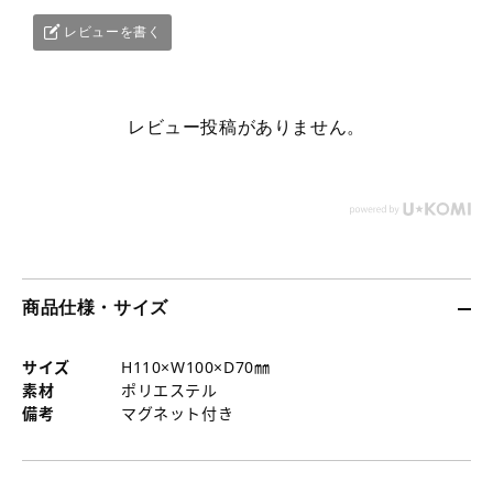
細
詳
詳
キ
へ
細
細
ー
レビューを書く
へ
へ
チ
ェ
ー
レビュー投稿がありません。
ン
の
詳
細
へ
商品仕様・サイズ
サイズ
H110×W100×D70㎜
素材
ポリエステル
備考
マグネット付き