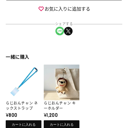
ャ
ャ
お気に入りに追加する
ン
ン
ハ
ハ
シェアする
ン
ン
LINEでシェア
Xでシェア
ド
ド
タ
タ
オ
オ
ル
ル
一緒に購入
（ブ
（ブ
ル
ル
ら
ら
ー）
ー）
じ
じ
の
の
お
お
数
数
ん
ん
量
量
チ
チ
を
を
らじおんチャン ネ
らじおんチャン キ
ャ
ャ
ックストラップ
減
増
ーホルダー
¥800
¥1,200
ら
や
ン
ン
す
す
ネ
キ
カートに入れる
カートに入れる