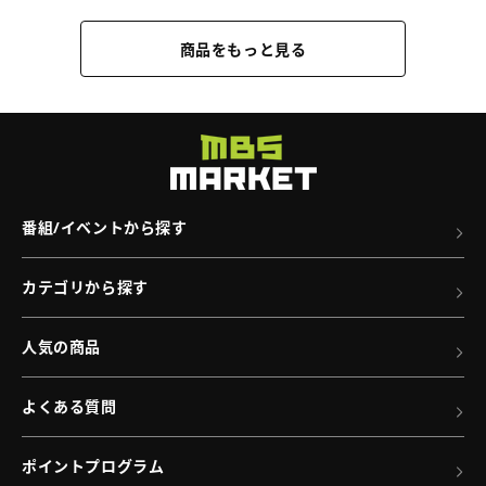
詳
T
ホ
商品をもっと見る
細
シ
ル
へ
ャ
ダ
ツ
ー
／
の
STAR
詳
DRIVER
細
番組/イベントから探す
輝
へ
き
カテゴリから探す
の
タ
人気の商品
ク
ト
よくある質問
（B）
の
ポイントプログラム
詳