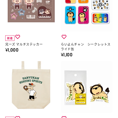
詳
レ
ャ
マ
ん
細
ビ
ツ
ル
チ
へ
サ
／
チ
ャ
ム
魔
ス
ン
ネ
法
テ
シ
イ
少
新着
ッ
ー
ル
女
兄ーズ マルチステッカー
らいよんチャン シークレットス
¥1,000
カ
ク
ライド缶
ス
マ
¥1,100
ー
レ
テ
ジ
の
ッ
三
ら
ッ
カ
詳
ト
遊
い
カ
ル
細
ス
間
よ
ー
デ
へ
ラ
の
ん
３
ス
イ
ほ
チ
枚
ト
ド
そ
ャ
１
ロ
缶
犬
ン
セ
イ
の
ス
ダ