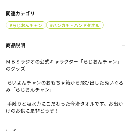
ッ
ー
ク
ホ
関連カテゴリ
ス
ル
#らじおんチャン
#ハンカチ・ハンドタオル
ト
ダ
ラ
ー
ッ
の
商品説明
プ
詳
の
ＭＢＳラジオの公式キャラクター「らじおんチャン」
細
のグッズ
詳
へ
細
らいよんチャンのおもちゃ箱から飛び出したぬいぐる
へ
み「らじおんチャン」
手触りと吸水力にこだわった今治タオルです。お出か
けのお供に是非どうぞ！