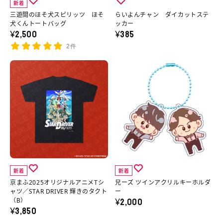
ッ
ヤ
新着
詳
ピ
イ
ト
ー
三遊間のほそ犬スピリッツ ほそ
らいよんチャン ダイカットステ
細
リ
カ
犬くんトートバッグ
ッカー
（ラ
ズ
¥2,500
¥385
へ
ッ
ッ
ン
（A）
2件
ツ
ト
ダ
の
ほ
ス
京
兄
ム
詳
そ
テ
ま
ー
封
細
犬
ッ
ふ
ズ
入）
へ
く
カ
2025
ツ
の
ん
ー
オ
イ
詳
ト
の
リ
ン
細
ー
詳
ジ
ア
へ
ト
細
ナ
ク
新着
新着
バ
へ
ル
リ
京まふ2025オリジナルアニメTシ
兄ーズ ツインアクリルキーホルダ
ッ
ア
ル
ャツ／STAR DRIVER 輝きのタクト
ー
¥2,000
（B）
グ
ニ
キ
¥3,850
の
メ
ー