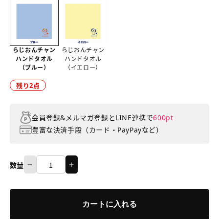
らじおんチャン
らじおんチャン
ハンドタオル
ハンドタオル
（ブルー）
（イエロー）
2
残り
点
会員登録&メルマガ登録とLINE連携で
600pt
豊富な決済手段（カード・PayPayなど）
数量
ら
ら
数
じ
じ
量
お
お
カートに入れる
ん
ん
チ
チ