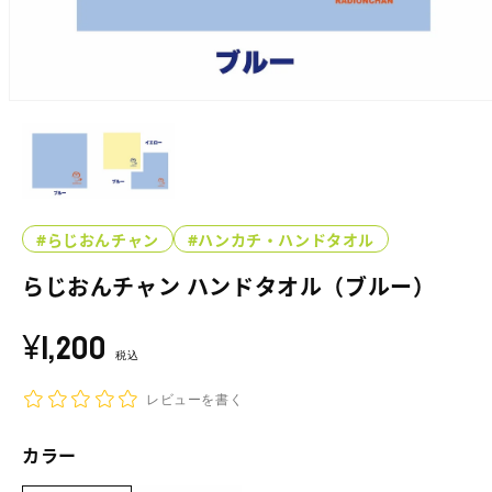
モ
ー
ダ
ル
で
メ
デ
#らじおんチャン
#ハンカチ・ハンドタオル
ィ
ア
らじおんチャン ハンドタオル（ブルー）
(1)
を
開
¥1,200
通
く
常
税込
価
レビューを書く
格
カラー