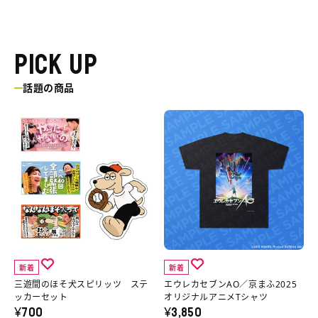
PICK UP
話題の商品
三
エ
遊
ウ
間
レ
の
カ
ほ
セ
そ
ブ
犬
ン
ス
AO
新着
新着
ピ
／
三遊間のほそ犬スピリッツ ステ
エウレカセブンAO／京まふ2025
リ
京
ッカーセット
オリジナルアニメTシャツ
¥700
¥3,850