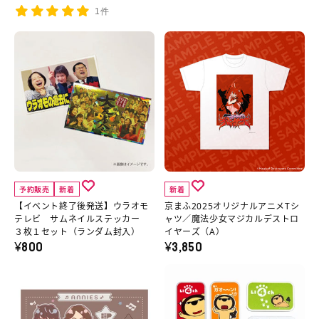
ッ
ま
1件
ツ
ふ
ス
2025
【イ
京
テ
オ
ベ
ま
ッ
リ
ン
ふ
カ
ジ
ト
2025
ー
ナ
終
オ
セ
ル
了
リ
ッ
ア
後
ジ
ト
ニ
発
ナ
予約販売
新着
新着
の
メ
送】
ル
【イベント終了後発送】ウラオモ
京まふ2025オリジナルアニメTシ
詳
T
ウ
ア
テレビ サムネイルステッカー
ャツ／魔法少女マジカルデストロ
３枚１セット（ランダム封入）
イヤーズ（A）
細
シ
ラ
ニ
¥800
¥3,850
へ
ャ
オ
メ
兄
ら
ツ
モ
T
ー
い
の
テ
シ
ズ
よ