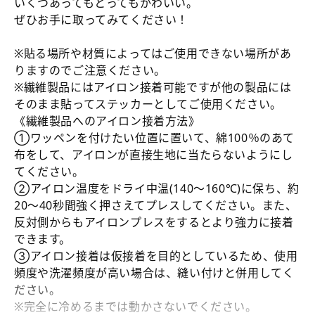
いくつあってもとってもかわいい。
る
を
を
ぜひお手に取ってみてください！
み
減
増
（全
ら
や
※貼る場所や材質によってはご使用できない場所があ
す
す
７
りますのでご注意ください。
種）
※繊維製品にはアイロン接着可能ですが他の製品には
の
そのまま貼ってステッカーとしてご使用ください。
《繊維製品へのアイロン接着方法》
詳
①ワッペンを付けたい位置に置いて、綿100％のあて
細
布をして、アイロンが直接生地に当たらないようにし
へ
てください。
②アイロン温度をドライ中温(140～160℃)に保ち、約
20～40秒間強く押さえてプレスしてください。また、
反対側からもアイロンプレスをするとより強力に接着
できます。
③アイロン接着は仮接着を目的としているため、使用
頻度や洗濯頻度が高い場合は、縫い付けと併用してく
ださい。
※完全に冷めるまでは動かさないでください。