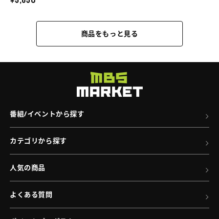
¥3,850
の
メ
ー
詳
T
ホ
商品をもっと見る
細
シ
ル
へ
ャ
ダ
ツ
ー
／
の
STAR
詳
DRIVER
細
番組/イベントから探す
輝
へ
き
カテゴリから探す
の
タ
人気の商品
ク
ト
よくある質問
（B）
の