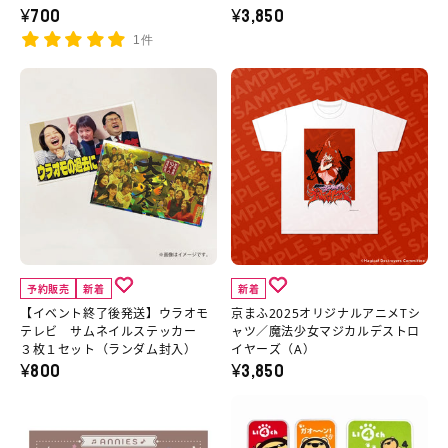
¥700
¥3,850
ッ
ま
1件
ツ
ふ
ス
2025
【イ
京
テ
オ
ベ
ま
ッ
リ
ン
ふ
カ
ジ
ト
2025
ー
ナ
終
オ
セ
ル
了
リ
ッ
ア
後
ジ
ト
ニ
発
ナ
予約販売
新着
新着
の
メ
送】
ル
【イベント終了後発送】ウラオモ
京まふ2025オリジナルアニメTシ
詳
T
ウ
ア
テレビ サムネイルステッカー
ャツ／魔法少女マジカルデストロ
３枚１セット（ランダム封入）
イヤーズ（A）
細
シ
ラ
ニ
¥800
¥3,850
へ
ャ
オ
メ
兄
ら
ツ
モ
T
ー
い
の
テ
シ