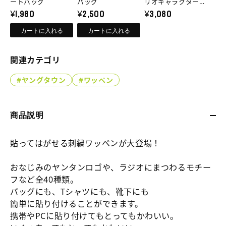
ン
ン
ン
ートバッグ
ッ
ッ
バッグ
リオキャラクターズ
¥1,980
¥2,500
ぬいぐるみ（全７
¥3,080
ペ
ペ
ミ
ト
×
種）
ン・
ン・
ニ
ー
サ
カートに入れる
カートに入れる
ス
ス
ト
ト
ン
テ
テ
ー
バ
リ
関連カテゴリ
ッ
ッ
ト
ッ
オ
カ
カ
#ヤングタウン
#ワッペン
バ
グ
キ
ー
ー
両
両
ッ
の
ャ
用
用
グ
詳
ラ
商品説明
タ
タ
の
細
ク
イ
イ
詳
貼ってはがせる刺繍ワッペンが大登場！
へ
タ
プ
プ
細
ー
（ピ
（ピ
おなじみのヤンタンロゴや、ラジオにまつわるモチー
へ
ズ
ン
ン
フなど全40種類。
ク）
ク）
ぬ
バッグにも、Tシャツにも、靴下にも
の
の
い
簡単に貼り付けることができます。
数
数
ぐ
携帯やPCに貼り付けてもとってもかわいい。
量
量