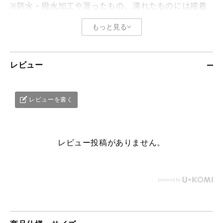
※防水・撥水加工や湿ったもの、濡れたものには接着
できません。
もっと見る
※アクリル系合繊等、熱に弱いものはアイロン温度に
特にご注意ください。
※縫い目のある場所への貼り付けはお避け下さい。
レビュー
レビューを書く
レビュー投稿がありません。