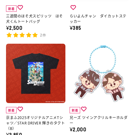
の
ス
ダ
ッ
ヤ
新着
詳
ピ
イ
ト
ー
三遊間のほそ犬スピリッツ ほそ
らいよんチャン ダイカットステ
細
リ
カ
犬くんトートバッグ
ッカー
（ラ
ズ
¥2,500
¥385
へ
ッ
ッ
ン
（A）
2件
ツ
ト
ダ
の
ほ
ス
京
兄
ム
詳
そ
テ
ま
ー
封
細
犬
ッ
ふ
ズ
入）
へ
く
カ
2025
ツ
の
ん
ー
オ
イ
詳
ト
の
リ
ン
細
ー
詳
ジ
ア
へ
ト
細
ナ
ク
新着
新着
バ
へ
ル
リ
京まふ2025オリジナルアニメTシ
兄ーズ ツインアクリルキーホルダ
ッ
ア
ル
ャツ／STAR DRIVER 輝きのタクト
ー
¥2,000
（B）
グ
ニ
キ