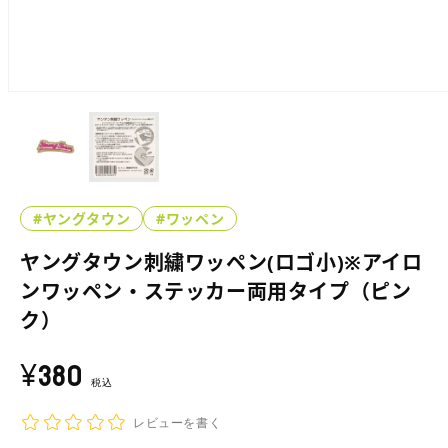
モ
ー
ダ
ル
で
メ
デ
#ヤングタウン
#ワッペン
ィ
ア
ヤングタウン刺繍ワッペン(ロゴ小)※アイロ
(1)
を
ンワッペン・ステッカー両用タイプ（ピン
開
く
ク）
¥380
通
常
税込
価
レビューを書く
格