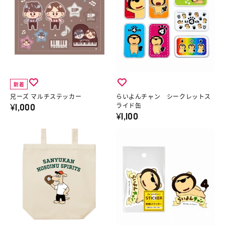
ズ
よ
詳
レ
ャ
マ
ん
細
ビ
ツ
ル
チ
へ
サ
／
チ
ャ
ム
魔
ス
ン
ネ
法
テ
シ
イ
少
新着
ッ
ー
ル
女
兄ーズ マルチステッカー
らいよんチャン シークレットス
¥1,000
カ
ク
ライド缶
ス
マ
¥1,100
ー
レ
テ
ジ
の
ッ
三
ら
ッ
カ
詳
ト
遊
い
カ
ル
細
ス
間
よ
ー
デ
へ
ラ
の
ん
３
ス
イ
ほ
チ
枚
ト
ド
そ
ャ
１
ロ
缶
犬
ン
セ
イ