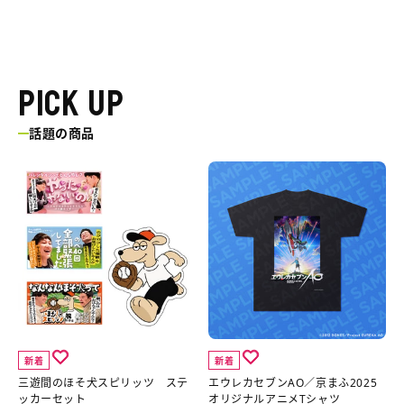
PICK UP
話題の商品
三
エ
遊
ウ
間
レ
の
カ
ほ
セ
そ
ブ
犬
ン
ス
AO
新着
新着
ピ
／
三遊間のほそ犬スピリッツ ステ
エウレカセブンAO／京まふ2025
リ
京
ッカーセット
オリジナルアニメTシャツ