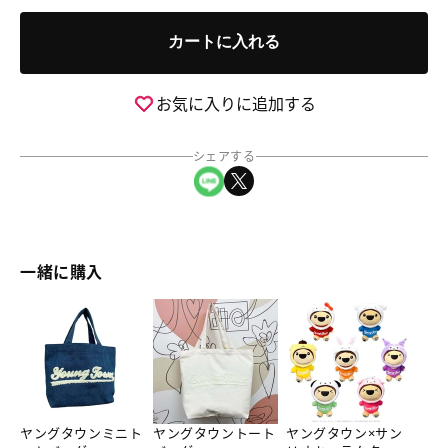
量
グ
グ
カートに入れる
タ
タ
ウ
ウ
ン
ン
お気に入りに追加する
刺
刺
繍
繍
シェアする
ワ
ワ
LINEでシェア
Xでシェア
ッ
ッ
ペ
ペ
ン
ン
(ロ
(ロ
一緒に購入
ゴ
ゴ
小)※
小)※
ヤ
ヤ
ヤ
ア
ア
ン
ン
ン
イ
イ
グ
グ
グ
ロ
ロ
タ
タ
タ
ン
ン
ウ
ウ
ウ
ワ
ワ
ヤングタウンミニト
ヤングタウントート
ヤングタウン×サン