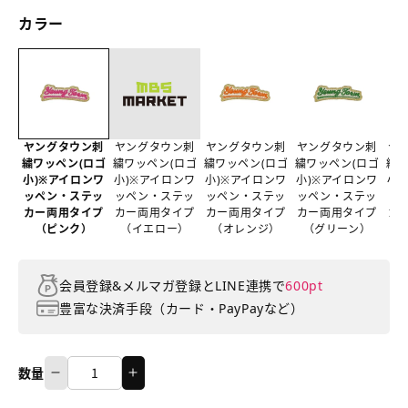
カラー
ヤングタウン刺
ヤングタウン刺
ヤングタウン刺
ヤングタウン刺
ヤ
繍ワッペン(ロゴ
繍ワッペン(ロゴ
繍ワッペン(ロゴ
繍ワッペン(ロゴ
繍ワ
小)※アイロンワ
小)※アイロンワ
小)※アイロンワ
小)※アイロンワ
小)
ッペン・ステッ
ッペン・ステッ
ッペン・ステッ
ッペン・ステッ
ッ
カー両用タイプ
カー両用タイプ
カー両用タイプ
カー両用タイプ
カ
（ピンク）
（イエロー）
（オレンジ）
（グリーン）
（
会員登録&メルマガ登録とLINE連携で
600pt
豊富な決済手段（カード・PayPayなど）
数量
ヤ
ヤ
数
ン
ン