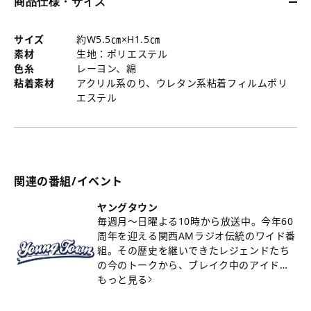
商品仕様・サイズ
サイズ
約W5.5㎝×H1.5㎝
素材
生地：ポリエステル
色糸
レーヨン、綿
粘着素材
アクリル系のり、ウレタン系粘着フィルムポリ
エステル
関連の番組/イベント
ヤングタウン
毎週月～日曜よる10時から放送中。今年60
周年を迎える関西AMラジオ伝統のワイド番
組。その歴史を継いできたレジェンドたち
の今のトークから、ブレイク中のアイド
ル、アーティスト、芸人たちの生の声を
もっと見る
お...