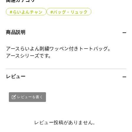
関連カテゴリ
量
量
ッ
リ
リ
ッ
を
を
#らいよんチャン
#バッグ・リュック
ト
ル
ル
ト
減
増
ら
や
コ
キ
キ
ボ
す
す
ン
ー
ー
ー
商品説明
パ
ホ
ホ
ル
ク
アースらいよん刺繍ワッペン付きトートバッグ。
ル
ル
キ
アースシリーズです。
ト
ダ
ダ
ー
バ
ー
ー
チ
ッ
の
の
ェ
レビュー
グ
詳
詳
ー
の
細
細
ン
詳
レビューを書く
へ
へ
の
細
詳
へ
細
へ
レビュー投稿がありません。