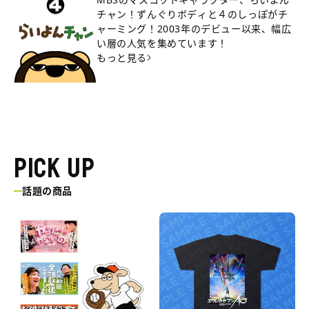
チャン！ずんぐりボディと４のしっぽがチ
ャーミング！2003年のデビュー以来、幅広
い層の人気を集めています！
もっと見る
PICK UP
話題の商品
三
エ
遊
ウ
間
レ
の
カ
ほ
セ