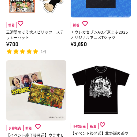
そ
ブ
犬
ン
ス
AO
新着
新着
ピ
／
三遊間のほそ犬スピリッツ ステ
エウレカセブンAO／京まふ2025
リ
京
ッカーセット
オリジナルアニメTシャツ
¥700
¥3,850
ッ
ま
1件
ツ
ふ
ス
2025
【イ
【イ
テ
オ
ベ
ベ
ッ
リ
ン
ン
カ
ジ
ト
ト
ー
ナ
終
後
セ
ル
了
発
ッ
ア
後
送】
ト
ニ
発
北
予約販売
新着
予約販売
新着
の
メ
送】
野
【イベント後発送】北野誠の茶屋
【イベント終了後発送】ウラオモ