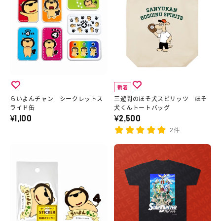
シ
細
ー
ャ
よ
間
ャ
へ
３
ツ
ん
の
ツ
枚
の
チ
ほ
／
１
詳
ャ
そ
魔
セ
細
ン
犬
法
ッ
へ
シ
ス
少
新着
ト
ー
ピ
女
らいよんチャン シークレットス
三遊間のほそ犬スピリッツ ほそ
（ラ
ク
リ
ライド缶
犬くんトートバッグ
マ
¥1,100
¥2,500
ン
レ
ッ
ジ
ダ
2件
ッ
ツ
カ
ム
ト
ほ
ら
京
ル
封
ス
そ
い
ま
デ
入）
ラ
犬
よ
ふ
ス
の
イ
く
ん
2025
ト
詳
ド
ん
チ
オ
ロ
細
缶
ト
ャ
リ