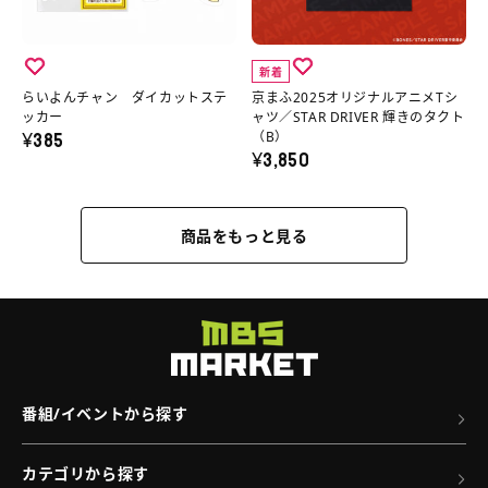
イ
へ
の
ー
ン
ジ
ヤ
詳
ト
ダ
ナ
ー
新着
細
バ
イ
ル
ズ
らいよんチャン ダイカットステ
京まふ2025オリジナルアニメTシ
へ
ッ
カ
ア
ッカー
ャツ／STAR DRIVER 輝きのタクト
（A）
¥385
（B）
グ
ッ
ニ
¥3,850
の
の
ト
メ
詳
詳
ス
T
細
商品をもっと見る
細
テ
シ
へ
へ
ッ
ャ
カ
ツ
ー
／
の
STAR
詳
DRIVER
番組/イベントから探す
細
輝
へ
き
カテゴリから探す
の