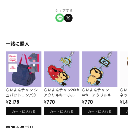
ワ
ワ
シェアする
ッ
ッ
LINEでシェア
Xでシェア
ペ
ペ
ン
ン
付
付
き
き
一緒に購入
ト
ト
ー
ー
ら
ら
ら
ら
ト
ト
い
い
い
い
バ
バ
よ
よ
よ
よ
ッ
ッ
ん
ん
ん
ん
グ
グ
チ
チ
チ
チ
（ネ
（ネ
らいよんチャン シ
らいよんチャン20th
らいよんチャン
らい
ャ
ャ
ャ
ャ
ュパットコンパクト
イ
イ
アクリルキーホルダ
4ch アクリルキー
ネッ
バッグ
¥2,178
ー
¥770
ホルダー
¥770
ェー
¥1,
ビ
ビ
ン
ン
ン
ン
ー）
ー）
シ
20th
4ch
マ
カートに入れる
カートに入れる
カートに入れる
の
の
ュ
ア
ア
グ
数
数
パ
ク
ク
ネ