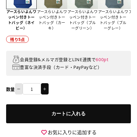
アースらいよんワ
アースらいよんワ
アースらいよんワ
アースらいよんワ
アー
ッペン付きトー
ッペン付きトー
ッペン付きトー
ッペン付きトー
ッ
トバッグ（ネイ
トバッグ（カー
トバッグ（ブル
トバッグ（ブル
ト
ビー）
キ）
ーグリーン）
ーグレー）
5
残り
点
会員登録&メルマガ登録とLINE連携で
600pt
豊富な決済手段（カード・PayPayなど）
数量
ア
ア
数
ー
ー
量
ス
ス
カートに入れる
ら
ら
い
い
よ
よ
お気に入りに追加する
ん
ん