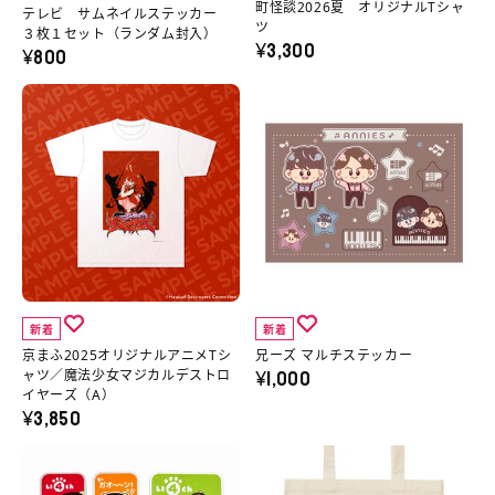
町怪談2026夏 オリジナルTシャ
詳
T
ウ
誠
テレビ サムネイルステッカー
ツ
３枚１セット（ランダム封入）
細
シ
¥3,300
ラ
の
¥800
へ
ャ
オ
茶
京
兄
ツ
モ
屋
ま
ー
の
テ
町
ふ
ズ
詳
レ
怪
2025
マ
細
ビ
談
オ
ル
へ
サ
2026
リ
チ
ム
夏
ジ
ス
ネ
オ
ナ
テ
イ
リ
新着
新着
ル
ッ
ル
ジ
京まふ2025オリジナルアニメTシ
兄ーズ マルチステッカー
¥1,000
ア
カ
ャツ／魔法少女マジカルデストロ
ス
ナ
イヤーズ（A）
ニ
ー
¥3,850
テ
ル
メ
の
ッ
T
ら
三
T
詳
カ
シ
い
遊