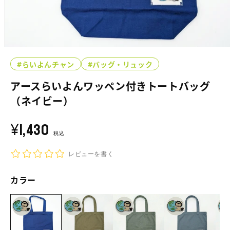
モ
ー
#らいよんチャン
#バッグ・リュック
ダ
ル
アースらいよんワッペン付きトートバッグ
で
メ
（ネイビー）
デ
ィ
¥1,430
通
ア
常
税込
(1)
を
価
開
レビューを書く
格
く
カラー